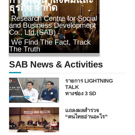
SAB คือทีมงานผู้
บริหาร นักวิจัย นัก
สถิติ และเครือข่าย
ทีมงานภาคสนามจาก
เอแบคโพลล์ ประสบการณ์
ด้านการวิจัยกว่า 20 ปี
SAB News & Activities
แถลงผลวิจัย
ธุรกิจขายตรง
แถลงผลสำรวจ
พนันบอลยูโร