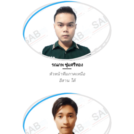
รณภพ ชุ่มศรีทอง
หัวหน้าทีมภาคเหนือ
อีสาน ใต้